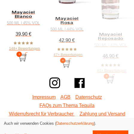
Mayaciel
Blanco
Mayaciel
Rosa
500 ML | 45% VOL
500 ML | 44% VOL
39,90
€
Mayaciel
Reposado
42,90
€
500 ML | 43% VOL
148+ Bewertungen
47+ Bewertungen
46,90
€
65+ Bewertungen
Impressum
AGB
Datenschutz
FAQs zum Thema Tequila
Widerrufsrecht für Verbraucher
Zahlung und Versand
Auch wir verwenden Cookies (
Datenschutzerklärung
).
Kostenloser Versand -