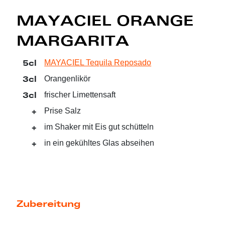
MAYACIEL ORANGE
MARGARITA
5cl
MAYACIEL Tequila Reposado
3cl
Orangenlikör
3cl
frischer Limettensaft
+
Prise Salz
+
im Shaker mit Eis gut schütteln
+
in ein gekühltes Glas abseihen
Zubereitung