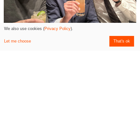
We also use cookies (
Privacy Policy
).
Kostenloser Versand -
Let me choose
That's ok
ab 60€ Bestellwert
31. October 2023
MAYACIEL – Brief zum Wochenstart
31. Oktober 2023
Happy Halloween werte Leserschaft! Wir freuen uns auf
den anstehenden Dia de los Muertos, an dem wir eine tolle
Veranstaltung in Berlin geplant haben. Außerdem bringen
wir uns mit der mexikanischen Action-Filmreihe „El
Mariachi“ in die richtige Stimmung und genießen passend
dazu ausgezeichnete Tequila-Drinks in einer Hamburger
Institution.